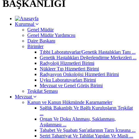
BAŞKANLIĞI
Kurumsal
Genel Müdür
Genel Müdür Yardımcısı
Daire Başkanı
Birimler
Tıbbi Laboratuvarlar/Genetik Hastalıkları Tanı ...
Genetik Hastalıkları Değerlendirme Merkezleri ...
Radyoloji Hizmetleri Birimi
Nükleer Tıp Hizmetleri Birimi
Radyasyon Onkolojisi Hizmetleri Birimi
Uyku Laboratuvarları Birimi
Mevzuat ve Genel Görüş Birimi
Teşkilat Şeması
Mevzuat
Kanun ve Kanun Hükmünde Kararnameler
Sağlık Bakanlığı Ve Bağlı Kuruluşların Teşkilat
...
Organ Ve Doku Alınması, Saklanması,
Aşılanması ...
Tababet Ve Şuabatı San'atlarının Tarzı İcrasına ...
Seriri Taharriyat Ve Tahlilat Yapılan Ve Masli ...