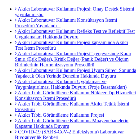
Akılcı Laboratuvar Kullanımı Projesi; Onay Destek Sistemi
yayınlanmıştır.
Akılcı Laboratuvar Kullanımı Konsültasyon İstemi
Prosedürü Yayınlandı...
Akılcı Laboratuvar Kullanımı Refleks Test ve Reflektif Test
Uygulamaları Hakkında Duyuru
Akılcı Laboratuvar Kullanımı Projesi kapsamında Akılcı
Test İstem Prosedürü
Akılcı Laboratuvar Kullanımı Projesi” çerçevesinde Karar
Sınırı (Eşik Değer), Kritik Değer (Panik Değer) ve Ölçüm
Birimlerinin Harmonizasyonu Prosedürü
Akılcı Laboratuvar Kullanımı Projesi Uyum Süreci Sonunda
Yapılacak Olan Yerinde Denetim Hakkında Duyuru
Akılcı Laboratuvar Kullanımı Uygulaması ve
Yaygınlaştırılması Hakkında Duyuru (Proje Basamakları)
Akılcı Tıbbi Görüntüleme Kullanımı Nükleer Tıp Hizmetleri
Konsültasyon İstemi Prosedürü
Akılcı Tıbbi Görüntüleme Kullanımı Akılcı Tetkik İstemi
Prosedürü
Akılcı Tıbbi Görüntüleme Kullanımı Projesi
Akılcı Tıbbi Görüntüleme Kullanımı- Muayenehanelerin
Kapsamı Hakkında Duyuru
COVID-19 (SARS-CoV-2 Enfeksiyonu) Laboratuvar
Biyogüvenlik Rehberi