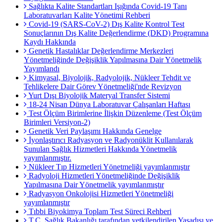
Sağlıkta Kalite Standartları Işığında Covid-19 Tanı
Laboratuvarları Kalite Yönetimi Rehberi
Covid-19 (SARS-CoV-2) Dış Kalite Kontrol Test
Sonuçlarının Dış Kalite Değerlendirme (DKD) Programına
Kaydı Hakkında
Genetik Hastalıklar Değerlendirme Merkezleri
Yönetmeliğinde Değişiklik Yapılmasına Dair Yönetmelik
Yayımlandı
Kimyasal, Biyolojik, Radyolojik, Nükleer Tehdit ve
Tehlikelere Dair Görev Yönetmeliği'nde Revizyon
Yurt Dışı Biyolojik Materyal Transfer Sistemi
18-24 Nisan Dünya Laboratuvar Çalışanları Haftası
Test Ölçüm Birimlerine İlişkin Düzenleme (Test Ölçüm
Birimleri Versiyon-2)
Genetik Veri Paylaşımı Hakkında Genelge
İyonlaştırıcı Radyasyon ve Radyonüklit Kullanılarak
Sunulan Sağlık Hizmetleri Hakkında Yönetmelik
yayımlanmıştır.
Nükleer Tıp Hizmetleri Yönetmeliği yayımlanmıştır
Radyoloji Hizmetleri Yönetmeliğinde Değişiklik
Yapılmasına Dair Yönetmelik yayımlanmıştır
Radyasyon Onkolojisi Hizmetleri Yönetmeliği
yayımlanmıştır
Tıbbi Biyokimya Toplam Test Süreci Rehberi
T.C. Sağlık Bakanlığı tarafından yetkilendirilen Yasadışı ve