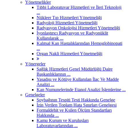
Yönetmelikler
Tıbbi Laboratuvar Hizmetleri ve İleri Teknoloji
...
Nükleer Tıp Hizmetleri Yönetmeliği
Radyoloji Hizmetleri Yönetmeliği
Radyasyon Onkolojisi Hizmetleri Yönetmeliği
İyonlaştırıcı Radyasyon ve Radyonüklit
Kullanılarak ...
Kalıtsal Kan Hastalıklarından Hemoglobinopati
...
Organ Nakli Hizmetleri Yönetmeliği
Yönergeler
Sağlık Hizmetleri Genel Müdürlüğü Daire
Başkanlıklarının ...
Yasadışı ve Kötüye Kullanılan İlaç Ve Madde
Analizi ...
Kan Numunelerinde Etanol Analizi İşlemlerine ...
Genelgeler
Soybağının Tespiti Testi Hakkında Genelge
İzin Verilen Toplam Hata Sınırları Genelgesi
Formaldehit ve Ksilen Ölçüm Standartları
Hakkında ...
Kamu Kurum ve Kuruluşları
Laboratuvarlarından ...