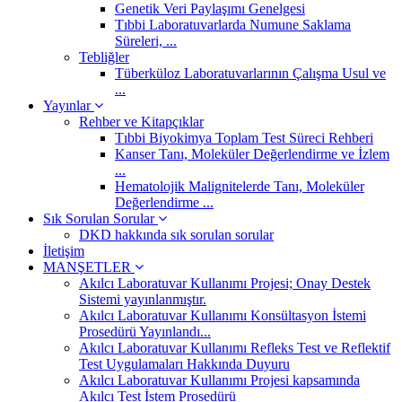
Genetik Veri Paylaşımı Genelgesi
Tıbbi Laboratuvarlarda Numune Saklama
Süreleri, ...
Tebliğler
Tüberküloz Laboratuvarlarının Çalışma Usul ve
...
Yayınlar
Rehber ve Kitapçıklar
Tıbbi Biyokimya Toplam Test Süreci Rehberi
Kanser Tanı, Moleküler Değerlendirme ve İzlem
...
Hematolojik Malignitelerde Tanı, Moleküler
Değerlendirme ...
Sık Sorulan Sorular
DKD hakkında sık sorulan sorular
İletişim
MANŞETLER
Akılcı Laboratuvar Kullanımı Projesi; Onay Destek
Sistemi yayınlanmıştır.
Akılcı Laboratuvar Kullanımı Konsültasyon İstemi
Prosedürü Yayınlandı...
Akılcı Laboratuvar Kullanımı Refleks Test ve Reflektif
Test Uygulamaları Hakkında Duyuru
Akılcı Laboratuvar Kullanımı Projesi kapsamında
Akılcı Test İstem Prosedürü