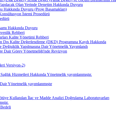
 Yapılacak Olan Yerinde Denetim Hakkında Duyuru
ası Hakkında Duyuru (Proje Basamakları)
Konsültasyon İstemi Prosedürü
sedürü
psamı Hakkında Duyuru
enlik Rehberi
arları Kalite Yönetimi Rehberi
ın Dış Kalite Değerlendirme (DKD) Programına Kaydı Hakkında
e Değişiklik Yapılmasına Dair Yönetmelik Yayımlandı
ere Dair Görev Yönetmeliği'nde Revizyon
eri Versiyon-2)
 Sağlık Hizmetleri Hakkında Yönetmelik yayımlanmıştır.
 Dair Yönetmelik yayımlanmıştır
 Kötüye Kullanılan İlaç ve Madde Analizi Doğrulama Laboratuvarları
ıştır.
 Bedeli