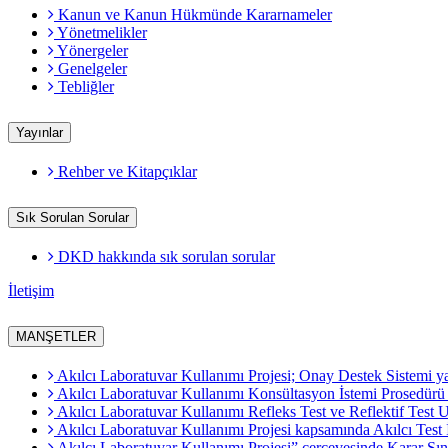
Kanun ve Kanun Hükmünde Kararnameler
Yönetmelikler
Yönergeler
Genelgeler
Tebliğler
Yayınlar
Rehber ve Kitapçıklar
Sık Sorulan Sorular
DKD hakkında sık sorulan sorular
İletişim
MANŞETLER
Akılcı Laboratuvar Kullanımı Projesi; Onay Destek Sistemi ya
Akılcı Laboratuvar Kullanımı Konsültasyon İstemi Prosedürü 
Akılcı Laboratuvar Kullanımı Refleks Test ve Reflektif Tes
Akılcı Laboratuvar Kullanımı Projesi kapsamında Akılcı Test
Akılcı Laboratuvar Kullanımı Projesi” çerçevesinde Karar Sı