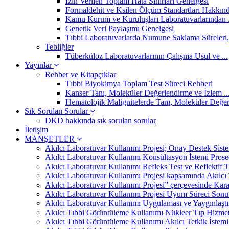
İzin Verilen Toplam Hata Sınırları Genelgesi
Formaldehit ve Ksilen Ölçüm Standartları Hakkında
Kamu Kurum ve Kuruluşları Laboratuvarlarından .
Genetik Veri Paylaşımı Genelgesi
Tıbbi Laboratuvarlarda Numune Saklama Süreleri, 
Tebliğler
Tüberküloz Laboratuvarlarının Çalışma Usul ve ...
Yayınlar
Rehber ve Kitapçıklar
Tıbbi Biyokimya Toplam Test Süreci Rehberi
Kanser Tanı, Moleküler Değerlendirme ve İzlem ..
Hematolojik Malignitelerde Tanı, Moleküler Değer
Sık Sorulan Sorular
DKD hakkında sık sorulan sorular
İletişim
MANŞETLER
Akılcı Laboratuvar Kullanımı Projesi; Onay Destek Siste
Akılcı Laboratuvar Kullanımı Konsültasyon İstemi Prosed
Akılcı Laboratuvar Kullanımı Refleks Test ve Reflektif
Akılcı Laboratuvar Kullanımı Projesi kapsamında Akılcı
Akılcı Laboratuvar Kullanımı Projesi” çerçevesinde Kar
Akılcı Laboratuvar Kullanımı Projesi Uyum Süreci Son
Akılcı Laboratuvar Kullanımı Uygulaması ve Yaygınlaşt
Akılcı Tıbbi Görüntüleme Kullanımı Nükleer Tıp Hizmet
Akılcı Tıbbi Görüntüleme Kullanımı Akılcı Tetkik İstem