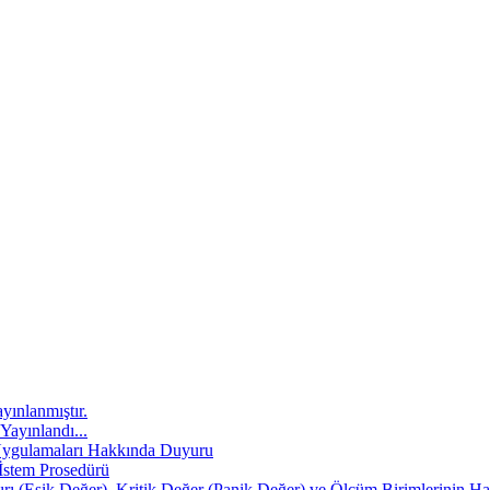
yınlanmıştır.
Yayınlandı...
t Uygulamaları Hakkında Duyuru
 İstem Prosedürü
nırı (Eşik Değer), Kritik Değer (Panik Değer) ve Ölçüm Birimlerinin 