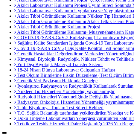
Akılcı Laboratuvar Kullanımı Projesi Uyum Süreci Sonunda
Akılcı Laboratuvar Kullanımı Uygulaması ve Yaygınlaştırılm
Akılcı Tıbbi Görüntüleme Kullanımı Nükleer Tıp Hizmetleri 
Akılcı Tıbbi Görüntüleme Kullanımı Akılcı Tetkik İstemi Pro
Akılcı Tıbbi Görüntüleme Kullanımı Projesi
Akılcı Tıbbi Görüntüleme Kullanımı- Muayenehanelerin Ka
COVID-19 (SARS-CoV-2 Enfeksiyonu) Laboratuvar Biyogüv
Sağlıkta Kalite Standartları Işığında Covid-19 Tanı Laboratuv
Covid-19 (SARS-CoV-2) Dış Kalite Kontrol Test Sonuçların
Genetik Hastalıklar Değerlendirme Merkezleri Yönetmeliğind
Kimyasal, Biyolojik, Radyolojik, Nükleer Tehdit ve Tehlikel
Yurt Dışı Biyolojik Materyal Transfer Sistemi
18-24 Nisan Dünya Laboratuvar Çalışanları Haftası
Test Ölçüm Birimlerine İlişkin Düzenleme (Test Ölçüm Biriml
Genetik Veri Paylaşımı Hakkında Genelge
İyonlaştırıcı Radyasyon ve Radyonüklit Kullanılarak Sunulan
Nükleer Tıp Hizmetleri Yönetmeliği yayımlanmıştır
Radyoloji Hizmetleri Yönetmeliğinde Değişiklik Yapılmasına
Radyasyon Onkolojisi Hizmetleri Yönetmeliği yayımlanmıştır
Tıbbi Biyokimya Toplam Test Süreci Rehberi
T.C. Sağlık Bakanlığı tarafından yetkilendirilen Yasadışı ve
Doku Tipleme Laboratuvarları Yönergesi yürürlükten kaldırılm
Tetkik ve Teşhis Hizmetleri Daire Başkanlığı 2026 Yılı Belge