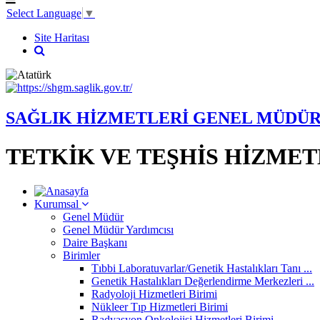
Select Language
▼
Site Haritası
SAĞLIK HİZMETLERİ GENEL MÜDÜ
TETKİK VE TEŞHİS HİZMET
Kurumsal
Genel Müdür
Genel Müdür Yardımcısı
Daire Başkanı
Birimler
Tıbbi Laboratuvarlar/Genetik Hastalıkları Tanı ...
Genetik Hastalıkları Değerlendirme Merkezleri ...
Radyoloji Hizmetleri Birimi
Nükleer Tıp Hizmetleri Birimi
Radyasyon Onkolojisi Hizmetleri Birimi