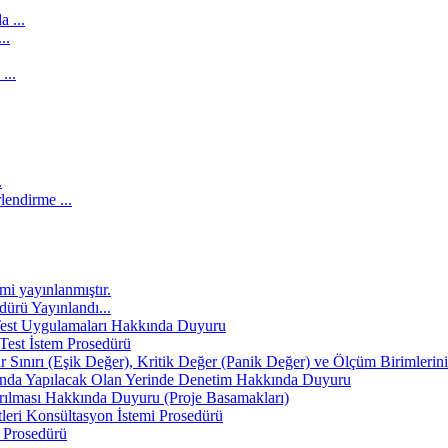
 ...
..
...
.
lendirme ...
mi yayınlanmıştır.
ürü Yayınlandı...
 Test Uygulamaları Hakkında Duyuru
 Test İstem Prosedürü
ar Sınırı (Eşik Değer), Kritik Değer (Panik Değer) ve Ölçüm Birimler
unda Yapılacak Olan Yerinde Denetim Hakkında Duyuru
ırılması Hakkında Duyuru (Proje Basamakları)
leri Konsültasyon İstemi Prosedürü
i Prosedürü