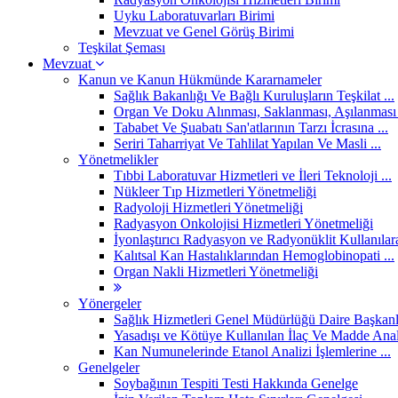
Uyku Laboratuvarları Birimi
Mevzuat ve Genel Görüş Birimi
Teşkilat Şeması
Mevzuat
Kanun ve Kanun Hükmünde Kararnameler
Sağlık Bakanlığı Ve Bağlı Kuruluşların Teşkilat ...
Organ Ve Doku Alınması, Saklanması, Aşılanması 
Tababet Ve Şuabatı San'atlarının Tarzı İcrasına ...
Seriri Taharriyat Ve Tahlilat Yapılan Ve Masli ...
Yönetmelikler
Tıbbi Laboratuvar Hizmetleri ve İleri Teknoloji ...
Nükleer Tıp Hizmetleri Yönetmeliği
Radyoloji Hizmetleri Yönetmeliği
Radyasyon Onkolojisi Hizmetleri Yönetmeliği
İyonlaştırıcı Radyasyon ve Radyonüklit Kullanılara
Kalıtsal Kan Hastalıklarından Hemoglobinopati ...
Organ Nakli Hizmetleri Yönetmeliği
Yönergeler
Sağlık Hizmetleri Genel Müdürlüğü Daire Başkanlık
Yasadışı ve Kötüye Kullanılan İlaç Ve Madde Anali
Kan Numunelerinde Etanol Analizi İşlemlerine ...
Genelgeler
Soybağının Tespiti Testi Hakkında Genelge