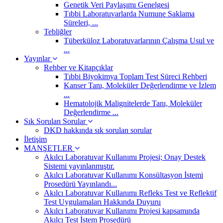
Genetik Veri Paylaşımı Genelgesi
Tıbbi Laboratuvarlarda Numune Saklama
Süreleri, ...
Tebliğler
Tüberküloz Laboratuvarlarının Çalışma Usul ve
...
Yayınlar
Rehber ve Kitapçıklar
Tıbbi Biyokimya Toplam Test Süreci Rehberi
Kanser Tanı, Moleküler Değerlendirme ve İzlem
...
Hematolojik Malignitelerde Tanı, Moleküler
Değerlendirme ...
Sık Sorulan Sorular
DKD hakkında sık sorulan sorular
İletişim
MANŞETLER
Akılcı Laboratuvar Kullanımı Projesi; Onay Destek
Sistemi yayınlanmıştır.
Akılcı Laboratuvar Kullanımı Konsültasyon İstemi
Prosedürü Yayınlandı...
Akılcı Laboratuvar Kullanımı Refleks Test ve Reflektif
Test Uygulamaları Hakkında Duyuru
Akılcı Laboratuvar Kullanımı Projesi kapsamında
Akılcı Test İstem Prosedürü