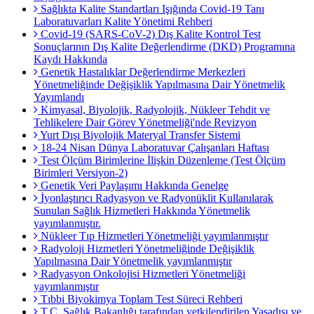
Sağlıkta Kalite Standartları Işığında Covid-19 Tanı
Laboratuvarları Kalite Yönetimi Rehberi
Covid-19 (SARS-CoV-2) Dış Kalite Kontrol Test
Sonuçlarının Dış Kalite Değerlendirme (DKD) Programına
Kaydı Hakkında
Genetik Hastalıklar Değerlendirme Merkezleri
Yönetmeliğinde Değişiklik Yapılmasına Dair Yönetmelik
Yayımlandı
Kimyasal, Biyolojik, Radyolojik, Nükleer Tehdit ve
Tehlikelere Dair Görev Yönetmeliği'nde Revizyon
Yurt Dışı Biyolojik Materyal Transfer Sistemi
18-24 Nisan Dünya Laboratuvar Çalışanları Haftası
Test Ölçüm Birimlerine İlişkin Düzenleme (Test Ölçüm
Birimleri Versiyon-2)
Genetik Veri Paylaşımı Hakkında Genelge
İyonlaştırıcı Radyasyon ve Radyonüklit Kullanılarak
Sunulan Sağlık Hizmetleri Hakkında Yönetmelik
yayımlanmıştır.
Nükleer Tıp Hizmetleri Yönetmeliği yayımlanmıştır
Radyoloji Hizmetleri Yönetmeliğinde Değişiklik
Yapılmasına Dair Yönetmelik yayımlanmıştır
Radyasyon Onkolojisi Hizmetleri Yönetmeliği
yayımlanmıştır
Tıbbi Biyokimya Toplam Test Süreci Rehberi
T.C. Sağlık Bakanlığı tarafından yetkilendirilen Yasadışı ve