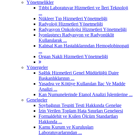
Yönetmelikler
Tıbbi Laboratuvar Hizmetleri ve İleri Teknoloji
...
Nükleer Tıp Hizmetleri Yönetmeliği
Radyoloji Hizmetleri Yönetmeliği
Radyasyon Onkolojisi Hizmetleri Yönetmeliği
İyonlaştırıcı Radyasyon ve Radyonüklit
Kullanılarak ...
Kalıtsal Kan Hastalıklarından Hemoglobinopati
...
Organ Nakli Hizmetleri Yönetmeliği
Yönergeler
Sağlık Hizmetleri Genel Müdürlüğü Daire
Başkanlıklarının ...
Yasadışı ve Kötüye Kullanılan İlaç Ve Madde
Analizi ...
Kan Numunelerinde Etanol Analizi İşlemlerine ...
Genelgeler
Soybağının Tespiti Testi Hakkında Genelge
İzin Verilen Toplam Hata Sınırları Genelgesi
Formaldehit ve Ksilen Ölçüm Standartları
Hakkında ...
Kamu Kurum ve Kuruluşları
Laboratuvarlarından ...