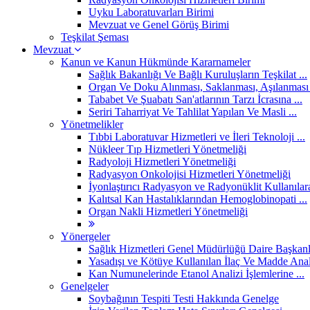
Uyku Laboratuvarları Birimi
Mevzuat ve Genel Görüş Birimi
Teşkilat Şeması
Mevzuat
Kanun ve Kanun Hükmünde Kararnameler
Sağlık Bakanlığı Ve Bağlı Kuruluşların Teşkilat ...
Organ Ve Doku Alınması, Saklanması, Aşılanması 
Tababet Ve Şuabatı San'atlarının Tarzı İcrasına ...
Seriri Taharriyat Ve Tahlilat Yapılan Ve Masli ...
Yönetmelikler
Tıbbi Laboratuvar Hizmetleri ve İleri Teknoloji ...
Nükleer Tıp Hizmetleri Yönetmeliği
Radyoloji Hizmetleri Yönetmeliği
Radyasyon Onkolojisi Hizmetleri Yönetmeliği
İyonlaştırıcı Radyasyon ve Radyonüklit Kullanılara
Kalıtsal Kan Hastalıklarından Hemoglobinopati ...
Organ Nakli Hizmetleri Yönetmeliği
Yönergeler
Sağlık Hizmetleri Genel Müdürlüğü Daire Başkanlık
Yasadışı ve Kötüye Kullanılan İlaç Ve Madde Anali
Kan Numunelerinde Etanol Analizi İşlemlerine ...
Genelgeler
Soybağının Tespiti Testi Hakkında Genelge