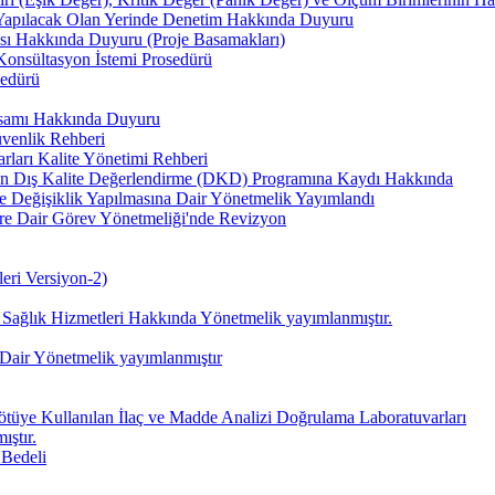
 Yapılacak Olan Yerinde Denetim Hakkında Duyuru
ası Hakkında Duyuru (Proje Basamakları)
Konsültasyon İstemi Prosedürü
sedürü
psamı Hakkında Duyuru
enlik Rehberi
arları Kalite Yönetimi Rehberi
ın Dış Kalite Değerlendirme (DKD) Programına Kaydı Hakkında
e Değişiklik Yapılmasına Dair Yönetmelik Yayımlandı
ere Dair Görev Yönetmeliği'nde Revizyon
eri Versiyon-2)
 Sağlık Hizmetleri Hakkında Yönetmelik yayımlanmıştır.
 Dair Yönetmelik yayımlanmıştır
 Kötüye Kullanılan İlaç ve Madde Analizi Doğrulama Laboratuvarları
ıştır.
 Bedeli