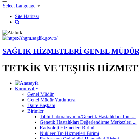
Select Language
▼
Site Haritası
SAĞLIK HİZMETLERİ GENEL MÜDÜ
TETKİK VE TEŞHİS HİZMET
Kurumsal
Genel Müdür
Genel Müdür Yardımcısı
Daire Başkanı
Birimler
Tıbbi Laboratuvarlar/Genetik Hastalıkları Tanı ...
Genetik Hastalıkları Değerlendirme Merkezleri ...
Radyoloji Hizmetleri Birimi
Nükleer Tıp Hizmetleri Birimi
Radyasyon Onkolojisi Hizmetleri Birimi