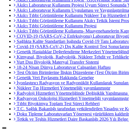
Akılcı Laboratuvar Kullanımı Projesi Uyum Süreci Sonunda
Akılcı Laboratuvar Kullanımı Uygulaması ve Yaygınlaştırılm
Akılcı Tıbbi Görüntüleme Kullanımı Nükleer Tıp Hizmetleri 
Akılcı Tıbbi Görüntüleme Kullanımı Akılcı Tetkik İstemi Pro
Akılcı Tıbbi Görüntüleme Kullanımı Projesi
Akılcı Tıbbi Görüntüleme Kullanımı- Muayenehanelerin Ka
COVID-19 (SARS-CoV-2 Enfeksiyonu) Laboratuvar Biyogüv
Sağlıkta Kalite Standartları Işığında Covid-19 Tanı Laboratuv
Covid-19 (SARS-CoV-2) Dış Kalite Kontrol Test Sonuçların
Genetik Hastalıklar Değerlendirme Merkezleri Yönetmeliğind
Kimyasal, Biyolojik, Radyolojik, Nükleer Tehdit ve Tehlikel
Yurt Dışı Biyolojik Materyal Transfer Sistemi
18-24 Nisan Dünya Laboratuvar Çalışanları Haftası
Test Ölçüm Birimlerine İlişkin Düzenleme (Test Ölçüm Biriml
Genetik Veri Paylaşımı Hakkında Genelge
İyonlaştırıcı Radyasyon ve Radyonüklit Kullanılarak Sunulan
Nükleer Tıp Hizmetleri Yönetmeliği yayımlanmıştır
Radyoloji Hizmetleri Yönetmeliğinde Değişiklik Yapılmasına
Radyasyon Onkolojisi Hizmetleri Yönetmeliği yayımlanmıştır
Tıbbi Biyokimya Toplam Test Süreci Rehberi
T.C. Sağlık Bakanlığı tarafından yetkilendirilen Yasadışı ve
Doku Tipleme Laboratuvarları Yönergesi yürürlükten kaldırılm
Tetkik ve Teşhis Hizmetleri Daire Başkanlığı 2026 Yılı Belge