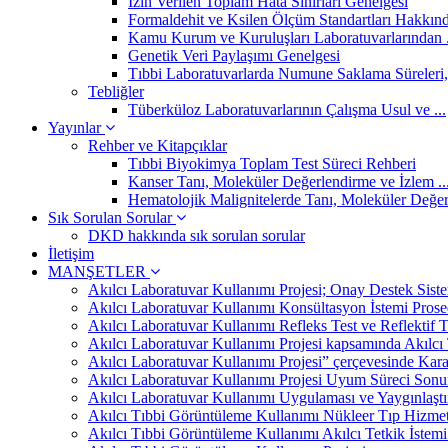
İzin Verilen Toplam Hata Sınırları Genelgesi
Formaldehit ve Ksilen Ölçüm Standartları Hakkında
Kamu Kurum ve Kuruluşları Laboratuvarlarından .
Genetik Veri Paylaşımı Genelgesi
Tıbbi Laboratuvarlarda Numune Saklama Süreleri, 
Tebliğler
Tüberküloz Laboratuvarlarının Çalışma Usul ve ...
Yayınlar
Rehber ve Kitapçıklar
Tıbbi Biyokimya Toplam Test Süreci Rehberi
Kanser Tanı, Moleküler Değerlendirme ve İzlem ..
Hematolojik Malignitelerde Tanı, Moleküler Değer
Sık Sorulan Sorular
DKD hakkında sık sorulan sorular
İletişim
MANŞETLER
Akılcı Laboratuvar Kullanımı Projesi; Onay Destek Siste
Akılcı Laboratuvar Kullanımı Konsültasyon İstemi Prosed
Akılcı Laboratuvar Kullanımı Refleks Test ve Reflektif
Akılcı Laboratuvar Kullanımı Projesi kapsamında Akılcı
Akılcı Laboratuvar Kullanımı Projesi” çerçevesinde Kar
Akılcı Laboratuvar Kullanımı Projesi Uyum Süreci Son
Akılcı Laboratuvar Kullanımı Uygulaması ve Yaygınlaşt
Akılcı Tıbbi Görüntüleme Kullanımı Nükleer Tıp Hizmet
Akılcı Tıbbi Görüntüleme Kullanımı Akılcı Tetkik İstem