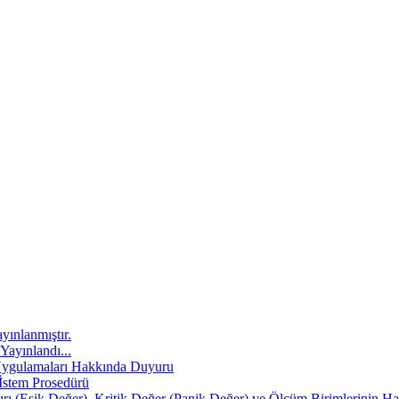
yınlanmıştır.
Yayınlandı...
t Uygulamaları Hakkında Duyuru
 İstem Prosedürü
nırı (Eşik Değer), Kritik Değer (Panik Değer) ve Ölçüm Birimlerinin 