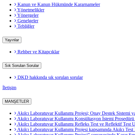
Kanun ve Kanun Hükmünde Kararnameler
Yönetmelikler
Yönergeler
Genelgeler
Tebliğler
Yayınlar
Rehber ve Kitapçıklar
Sık Sorulan Sorular
DKD hakkında sık sorulan sorular
İletişim
MANŞETLER
Akılcı Laboratuvar Kullanımı Projesi; Onay Destek Sistemi ya
Akılcı Laboratuvar Kullanımı Konsültasyon İstemi Prosedürü 
Akılcı Laboratuvar Kullanımı Refleks Test ve Reflektif Tes
Akılcı Laboratuvar Kullanımı Projesi kapsamında Akılcı Test
Akılcı Laboratuvar Kullanımı Projesi” çerçevesinde Karar Sı