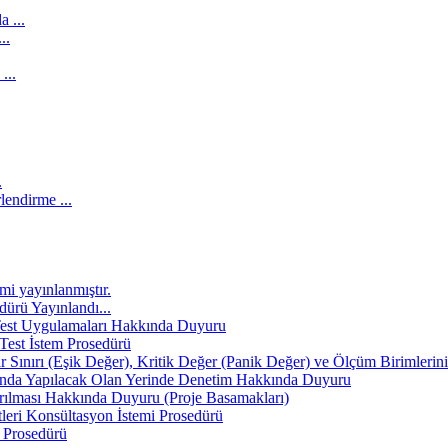
 ...
..
...
.
lendirme ...
mi yayınlanmıştır.
ürü Yayınlandı...
 Test Uygulamaları Hakkında Duyuru
 Test İstem Prosedürü
ar Sınırı (Eşik Değer), Kritik Değer (Panik Değer) ve Ölçüm Birimler
unda Yapılacak Olan Yerinde Denetim Hakkında Duyuru
ırılması Hakkında Duyuru (Proje Basamakları)
leri Konsültasyon İstemi Prosedürü
i Prosedürü